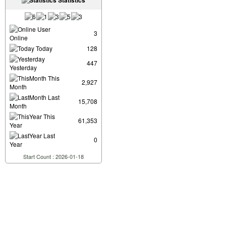
Statistics
User
3
Online
Today
128
447
Yesterday
This
2,927
Month
Last
15,708
Month
This
61,353
Year
Last
0
Year
Start Count : 2026-01-18