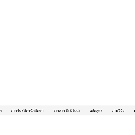
กร
การรับสมัครนักศึกษา
วารสาร & E-book
หลักสูตร
งานวิจัย