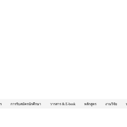
กร
การรับสมัครนักศึกษา
วารสาร & E-book
หลักสูตร
งานวิจัย